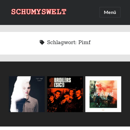
Schumyswelt
Hauptmenü
öffnen
Sidebar
Suche
Suchen
Schlagwort:
Pimf
Linksammlung
Upcoming 2026