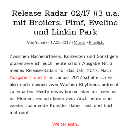
12.06. Oimara + Alexander Eder
Release Radar 02/17 #3 u.a.
mit Broilers, Pimf, Eveline
Ausgewählte Lieblinge <3
und Linkin Park
Casper
Daughter
Von Yannik | 17.02.2017 |
Musik
>
Playlists
HÆLOS
Zwischen Bachelorthesis, Konzerten und Sonstigem
Hayley Williams
präsentiere ich euch heute schon Ausgabe Nr. 3
Lana Del Rey
meines Release-Radars für das Jahr 2017. Nach
London Grammar
Ausgabe 1 und 2
im Januar 2017 schaffe ich es
Lorde
also noch meinen zwei Wochen Rhythmus aufrecht
TUSKS
zu erhalten. Heute etwas kürzer, aber für mehr ist
WILDES
im Moment einfach keine Zeit. Auch heute sind
wieder spannende Künstler dabei. Lest und hört
mal rein!
Blogroll
Release
Weiterlesen..
Abgefreakt
Radar