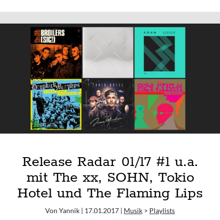
Bedroomdisco
02/17
How deep is your love
#3
Minutenmusik
u.a.
Nicorola
mit
Pickymagazine
Broilers,
The Daily Listening
Pimf,
Eveline
und
Archiv
Linkin
Park
Archiv
Impressum
Release Radar 01/17 #1 u.a.
Datenschutz
mit The xx, SOHN, Tokio
Hotel und The Flaming Lips
Von Yannik | 17.01.2017 |
Musik
>
Playlists