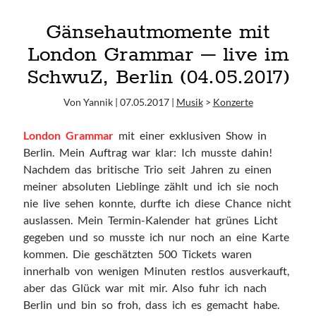
12.06. Oimara + Alexander Eder
Gänsehautmomente mit
London Grammar – live im
Ausgewählte Lieblinge <3
SchwuZ, Berlin (04.05.2017)
Casper
Daughter
Von Yannik | 07.05.2017 |
Musik
>
Konzerte
HÆLOS
London Grammar
mit einer exklusiven Show in
Hayley Williams
Berlin. Mein Auftrag war klar: Ich musste dahin!
Lana Del Rey
Nachdem das britische Trio seit Jahren zu einen
London Grammar
meiner absoluten Lieblinge zählt und ich sie noch
Lorde
nie live sehen konnte, durfte ich diese Chance nicht
TUSKS
auslassen. Mein Termin-Kalender hat grünes Licht
WILDES
gegeben und so musste ich nur noch an eine Karte
kommen. Die geschätzten 500 Tickets waren
innerhalb von wenigen Minuten restlos ausverkauft,
Blogroll
aber das Glück war mit mir. Also fuhr ich nach
Abgefreakt
Berlin und bin so froh, dass ich es gemacht habe.