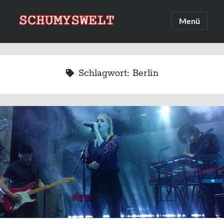
Schumyswelt
Hauptmenü
öffnen
Sidebar
Suche
Suchen
Schlagwort:
Berlin
Linksammlung
Upcoming 2026