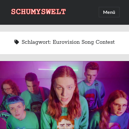
Schumyswelt
Hauptmenü
öffnen
Sidebar
Suche
Suchen
Schlagwort:
Eurovision Song Contest
Linksammlung
Upcoming 2026