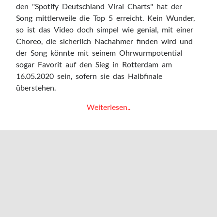
Bedroomdisco
den "Spotify Deutschland Viral Charts" hat der
How deep is your love
Song mittlerweile die Top 5 erreicht. Kein Wunder,
Minutenmusik
so ist das Video doch simpel wie genial, mit einer
Nicorola
Choreo, die sicherlich Nachahmer finden wird und
Pickymagazine
der Song könnte mit seinem Ohrwurmpotential
The Daily Listening
sogar Favorit auf den Sieg in Rotterdam am
16.05.2020 sein, sofern sie das Halbfinale
überstehen.
Archiv
Island
Weiterlesen..
Archiv
schickt
Daði
&
Impressum
Gagnamagnið
Datenschutz
mit
dem
Song
"Think
About