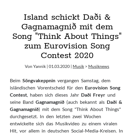
12.06. Oimara + Alexander Eder
Island schickt Daði &
Gagnamagnið mit dem
Ausgewählte Lieblinge <3
Song "Think About Things"
Casper
Daughter
zum Eurovision Song
HÆLOS
Contest 2020
Hayley Williams
Lana Del Rey
Von Yannik | 01.03.2020 |
Musik
>
Musiknews
London Grammar
Beim
Söngvakeppnin
vergangen Samstag, dem
Lorde
isländischen Vorentscheid für den
Eurovision Song
TUSKS
Contest
, haben sich dieses Jahr
Daði Freyr
und
WILDES
seine Band
Gagnamagnið
(auch bekannt als
Daði &
Gagnamagnið
) mit dem Song "Think About Things"
durchgesetzt. In den letzten zwei Wochen
Blogroll
entwickelte sich das Musikvideo zu einem viralen
Abgefreakt
Hit, vor allem in deutschen Social-Media-Kreisen. In