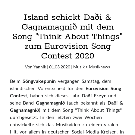
12.06. Oimara + Alexander Eder
Island schickt Daði &
Gagnamagnið mit dem
Ausgewählte Lieblinge <3
Song "Think About Things"
Casper
Daughter
zum Eurovision Song
HÆLOS
Contest 2020
Hayley Williams
Lana Del Rey
Von Yannik | 01.03.2020 |
Musik
>
Musiknews
London Grammar
Beim
Söngvakeppnin
vergangen Samstag, dem
Lorde
isländischen Vorentscheid für den
Eurovision Song
TUSKS
Contest
, haben sich dieses Jahr
Daði Freyr
und
WILDES
seine Band
Gagnamagnið
(auch bekannt als
Daði &
Gagnamagnið
) mit dem Song "Think About Things"
durchgesetzt. In den letzten zwei Wochen
Blogroll
entwickelte sich das Musikvideo zu einem viralen
Abgefreakt
Hit, vor allem in deutschen Social-Media-Kreisen. In