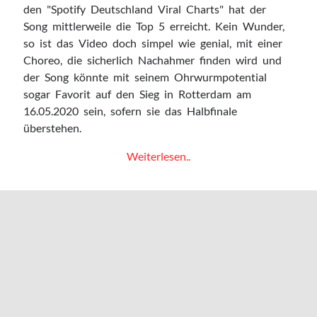
Bedroomdisco
den "Spotify Deutschland Viral Charts" hat der
How deep is your love
Song mittlerweile die Top 5 erreicht. Kein Wunder,
Minutenmusik
so ist das Video doch simpel wie genial, mit einer
Nicorola
Choreo, die sicherlich Nachahmer finden wird und
Pickymagazine
der Song könnte mit seinem Ohrwurmpotential
The Daily Listening
sogar Favorit auf den Sieg in Rotterdam am
16.05.2020 sein, sofern sie das Halbfinale
überstehen.
Archiv
Island
Weiterlesen..
Archiv
schickt
Daði
&
Impressum
Gagnamagnið
Datenschutz
mit
dem
Song
"Think
About