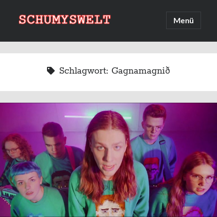
Schumyswelt
Hauptmenü
öffnen
Sidebar
Suche
Suchen
Schlagwort:
Gagnamagnið
Linksammlung
Upcoming 2026