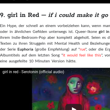
9. girl in Red –
if i could make it go
Ein Hype, der schnell an einem vorbeiziehen kann, wenn man
oder in ähnlichen Gefilden unterwegs ist. Queer-Ikone
girl in
ihrem Indie-Bedroom-Pop aber komplett abgeholt. Seien es d
Texten zu ihren Struggeln mit Mental Health und Beziehunge
der Serie
Euphoria
(große Empfehlung) auf "
rue
", oder die E
Albumtitels auf dem letzten Song "
it would feel like this
", v
eine ausgefeilte 10 Minuten Version hätte.
girl in red - Serotonin (official audio)