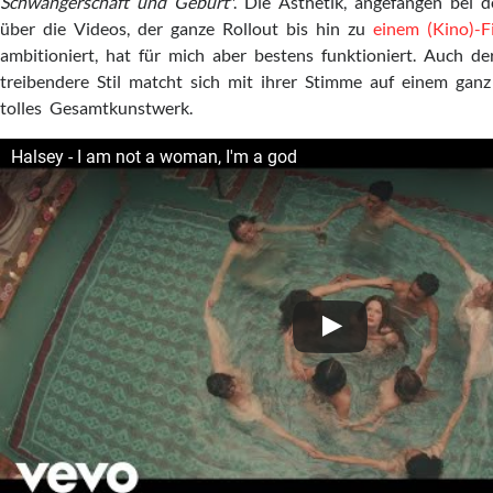
Schwangerschaft und Geburt
". Die Ästhetik, angefangen bei 
über die Videos, der ganze Rollout bis hin zu
einem (Kino)-F
ambitioniert, hat für mich aber bestens funktioniert. Auch de
treibendere Stil matcht sich mit ihrer Stimme auf einem ganz
tolles Gesamtkunstwerk.
Halsey - I am not a woman, I'm a god