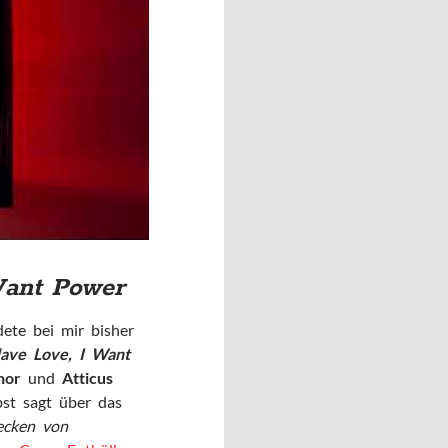
 Want Power
ete bei mir bisher
Have Love, I Want
nor
und
Atticus
bst sagt über das
ecken von