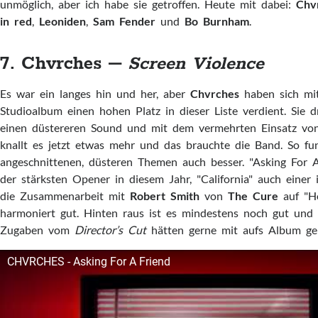
unmöglich, aber ich habe sie getroffen. Heute mit dabei:
Chv
in red
,
Leoniden
,
Sam Fender
und
Bo Burnham
.
7. Chvrches –
Screen Violence
Es war ein langes hin und her, aber
Chvrches
haben sich mit
Studioalbum einen hohen Platz in dieser Liste verdient. Sie d
einen düstereren Sound und mit dem vermehrten Einsatz von
knallt es jetzt etwas mehr und das brauchte die Band. So fun
angeschnittenen, düsteren Themen auch besser. "Asking For A
der stärksten Opener in diesem Jahr, "California" auch einer 
die Zusammenarbeit mit
Robert Smith
von
The Cure
auf "H
harmoniert gut. Hinten raus ist es mindestens noch gut und 
Zugaben vom
Director’s Cut
hätten gerne mit aufs Album ge
CHVRCHES - Asking For A Friend