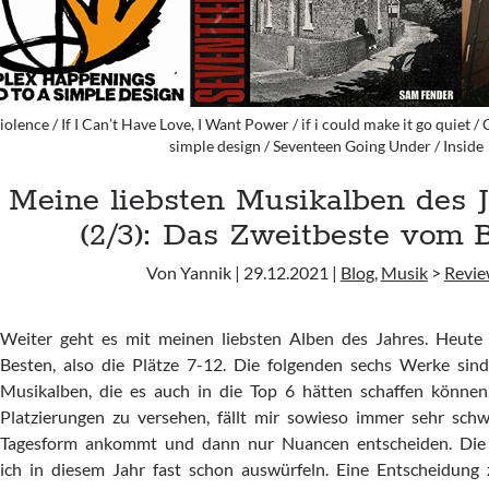
iolence / If I Can’t Have Love, I Want Power / if i could make it go quiet
simple design / Seventeen Going Under / Inside
Meine liebsten Musikalben des J
(2/3): Das Zweitbeste vom 
Von Yannik | 29.12.2021 |
Blog
,
Musik
>
Revie
Weiter geht es mit meinen liebsten Alben des Jahres. Heut
Besten, also die Plätze 7-12. Die folgenden sechs Werke sind
Musikalben, die es auch in die Top 6 hätten schaffen können
Platzierungen zu versehen, fällt mir sowieso immer sehr schw
Tagesform ankommt und dann nur Nuancen entscheiden. Die 
ich in diesem Jahr fast schon auswürfeln. Eine Entscheidung 