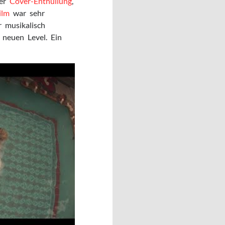
der
Cover-Enthüllung
,
ilm
war sehr
r musikalisch
 neuen Level. Ein