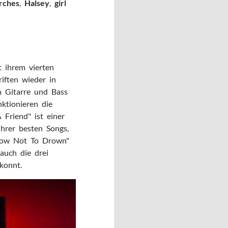
rches
,
Halsey
,
girl
 ihrem vierten
riften wieder in
 Gitarre und Bass
ktionieren die
 Friend" ist einer
ihrer besten Songs,
ow Not To Drown"
auch die drei
konnt.