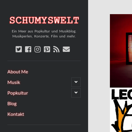
Schumyswelt
Ein Meer aus Popkultur und Musikblog.
Musikperlen, Konzerte, Film und mehr.
twitter
facebook
instagram
pinterest
rss
email
About Me
Untermenü
Musik
öffnen
Untermenü
Popkultur
öffnen
Blog
Kontakt
Sidebar