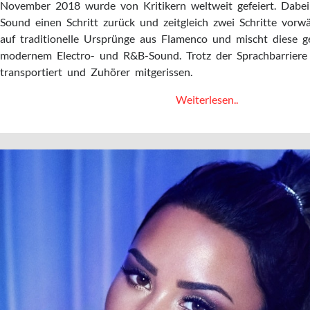
November 2018 wurde von Kritikern weltweit gefeiert. Dabei
Sound einen Schritt zurück und zeitgleich zwei Schritte vorwär
auf traditionelle Ursprünge aus Flamenco und mischt diese 
modernem Electro- und R&B-Sound. Trotz der Sprachbarriere
transportiert und Zuhörer mitgerissen.
Flamenco
Weiterlesen..
meets
R&B:
Rosalía
–
De
aquí
no
sales
(Cap.4:
Disputa)