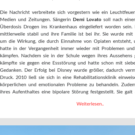
Die Nachricht verbreitete sich vorgestern wie ein Leuchtfeuer
Medien und Zeitungen. Sängerin
Demi Lovato
soll nach eine
Überdosis Drogen ins Krankenhaus eingeliefert worden sein. 
mittlerweile stabil und ihre Familie ist bei ihr. Sie wurde mi
um die Wirkung, die durch Einnahme von Opiaten entsteht, 
hatte in der Vergangenheit immer wieder mit Problemen u
kämpfen. Nachdem sie in der Schule wegen ihres Aussehens
kämpfte sie gegen eine Essstörung und hatte schon mit siebe
Gedanken. Der Erfolg bei Disney wurde größer, dadurch verm
Druck. 2010 ließ sie sich in eine Rehabilitationsklinik einwei
körperlichen und emotionalen Probleme zu behandeln. Zud
ihres Aufenthaltes eine bipolare Störung festgestellt. Sie galt 
Demi
Weiterlesen..
Lovato:
Zwischen
Hilfeschrei
und