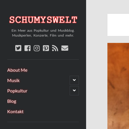
Schumyswelt
Ein Meer aus Popkultur und Musikblog.
Musikperlen, Konzerte, Film und mehr.
twitter
facebook
instagram
pinterest
rss
email
About Me
Untermenü
Musik
öffnen
Untermenü
Popkultur
öffnen
Blog
Kontakt
Sidebar