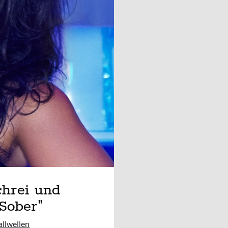
chrei und
"Sober"
allwellen