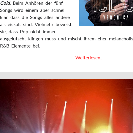
Cold
. Beim Anhören der fünf
Songs wird einem aber schnell
klar, dass die Songs alles andere
als eiskalt sind. Vielmehr beweist
sie, dass Pop nicht immer
ausgelutscht klingen muss und mischt ihrem eher melancholi
R&B Elemente bei.
Alles
Weiterlesen..
andere
als
eiskalt:
Veronica
Fusaro
–
Ice
Cold
EP