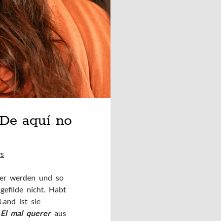
De aquí no
s
ener werden und so
gefilde nicht. Habt
and ist sie
m
El mal querer
aus