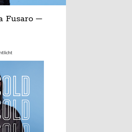
ca Fusaro –
tlicht