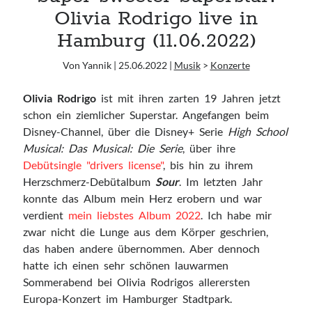
12.06. Oimara + Alexander Eder
Olivia Rodrigo live in
Hamburg (11.06.2022)
Ausgewählte Lieblinge <3
Von Yannik | 25.06.2022 |
Musik
>
Konzerte
Casper
Olivia Rodrigo
ist mit ihren zarten 19 Jahren jetzt
Daughter
schon ein ziemlicher Superstar. Angefangen beim
HÆLOS
Disney-Channel, über die Disney+ Serie
High School
Hayley Williams
Musical: Das Musical: Die Serie
, über ihre
Lana Del Rey
Debütsingle "drivers license"
, bis hin zu ihrem
London Grammar
Herzschmerz-Debütalbum
Sour
. Im letzten Jahr
Lorde
konnte das Album mein Herz erobern und war
TUSKS
verdient
mein liebstes Album 2022
. Ich habe mir
WILDES
zwar nicht die Lunge aus dem Körper geschrien,
das haben andere übernommen. Aber dennoch
hatte ich einen sehr schönen lauwarmen
Blogroll
Sommerabend bei Olivia Rodrigos allerersten
Europa-Konzert im Hamburger Stadtpark.
Abgefreakt