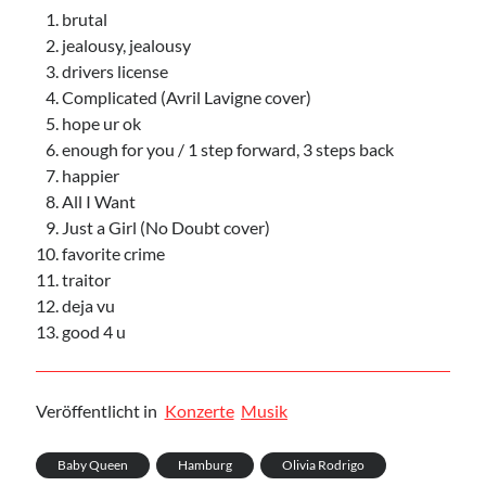
brutal
jealousy, jealousy
drivers license
Complicated (Avril Lavigne cover)
hope ur ok
enough for you / 1 step forward, 3 steps back
happier
All I Want
Just a Girl (No Doubt cover)
favorite crime
traitor
deja vu
good 4 u
Veröffentlicht in
Konzerte
Musik
Baby Queen
Hamburg
Olivia Rodrigo