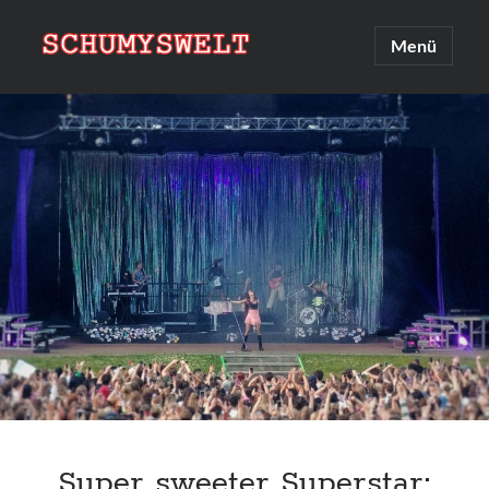
Schumyswelt
Hauptmenü
öffnen
Sidebar
Suche
Suchen
Linksammlung
Upcoming 2026
Super sweeter Superstar: